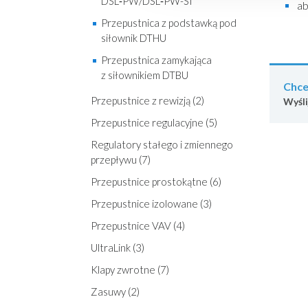
DSL‑PW/DSL‑PW-SI
ab
Przepustnica z podstawką pod
siłownik DTHU
Przepustnica zamykająca
z siłownikiem DTBU
Chce
Przepustnice z rewizją (2)
Wyśli
Przepustnice regulacyjne (5)
Regulatory stałego i zmiennego
przepływu (7)
Przepustnice prostokątne (6)
Przepustnice izolowane (3)
Przepustnice VAV (4)
UltraLink (3)
Klapy zwrotne (7)
Zasuwy (2)