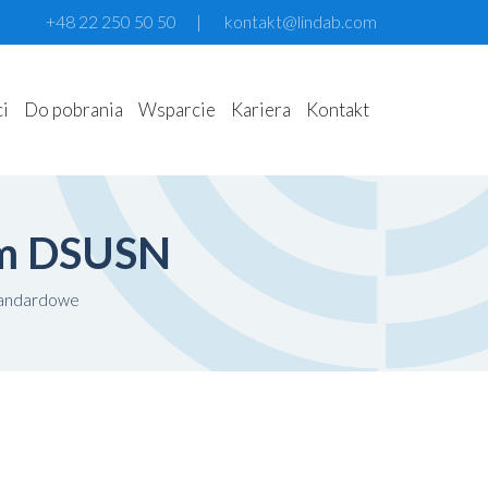
+48 22 250 50 50
|
kontakt@lindab.com
ci
Do pobrania
Wsparcie
Kariera
Kontakt
iem DSUSN
tandardowe