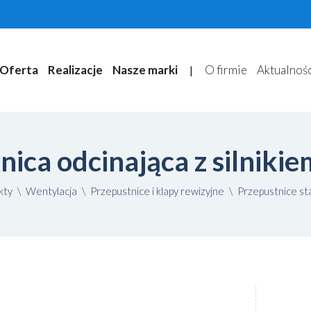
Oferta
Realizacje
Nasze marki
O firmie
Aktualnoś
|
nica odcinająca z silnik
kty
\
Wentylacja
\
Przepustnice i klapy rewizyjne
\
Przepustnice s