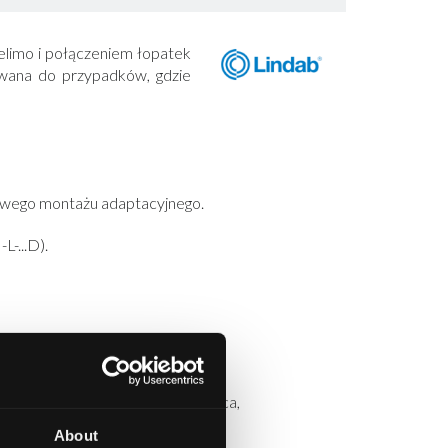
elimo i połączeniem łopatek
owana do przypadków, gdzie
kowego montażu adaptacyjnego.
L-...D).
ci zapewniania dodatkowego miejsca,
cie szczelność,
About