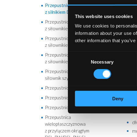
w 
Przepustnica odcinająca
ci
z silnikiem DSUSN
This website uses cookies
mo
Przepustnica odcinająca
We use cookies to personalis
z siłownikiem DTBCU
mo
information about your use of
ko
Przepustnica odcinająca
other information that you’ve
z siłownikiem DTBLU
ko
za
Przepustnica odcinająca
Consent
z siłownikiem DTPU
Necessary
Selection
ma
Przepustnica odcinająca,
do
siłownik szybkoobrotowy DTFU
na
Przepustnica regulacyjna DRU
be
Przepustnica regulacyjna DTBVU
Deny
Przepustnica typu IRIS EKO-SI
Wsk
Przepustnica
dł
wielopłaszczyznowa
z przyłączem okrągłym
mu