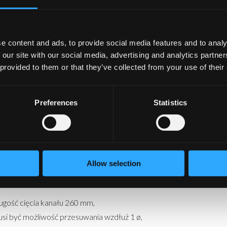
ok. 50 % pozycji przepustnicy jest ciszej niż w przypadku innych kon
cha zmiana ustawienia,
żliwość demontażu (funkcja teleskopowa),
e content and ads, to provide social media features and to analy
że również zastępować klapę rewizyjną,
 our site with our social media, advertising and analytics partn
rpus ocynkowany, klasa szczelności D,
 provided to them or that they’ve collected from your use of their
rpus dostępny również ze stali nierdzewnej,
kres temperatur roboczych -30 do +50°C,
Preferences
Statistics
ks. wilgotność 95 %, bez kondensacji,
 stosowania w układach o ciśnieniu maks. 1000 Pa,
leży uwzględnić kierunek powietrza,
zobsługowy.
Allow selection
azówki dotyczące montażu:
ugość cięcia kanału 260 mm,
si być możliwość przesuwania wzdłuż 1 ø,