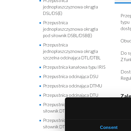
Przepustnica
jednopłaszczyznowa okrągła
DSL/DS(E)
Przep
typu
Przepustnica
dostę
jednopłaszczyznowa okrągła
pod siłownik DSBL/DSB(E)
Obud
Przepustnica
jednopłaszczyznowa okrągła
Do s
szczelna odcinająca DTL/DTBL
Z fun
Przepustnica kanałowa typu IRIS
Dostę
Przepustnica odcinająca DSU
Regu
Przepustnica odcinająca DTMU
Przepustnica odcinająca DTU
Zale
Przepustnica odcinająca pod
ła
siłownik DTH1U
mo
Przepustnica odcinająca pod
dz
siłownik DTH2U
Consent