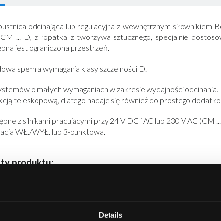
ustnica odcinająca lub regulacyjna z wewnętrznym siłownikiem B
 CM ... D, z łopatką z tworzywa sztucznego, specjalnie dostos
pna jest ograniczona przestrzeń.
owa spełnia wymagania klasy szczelności D.
ystemów o małych wymaganiach w zakresie wydajności odcinania.
kcją teleskopową, dlatego nadaje się również do prostego dodat
pne z silnikami pracującymi przy 24 V DC i AC lub 230 V AC (CM ... -
lacja WŁ./WYŁ. lub 3-punktowa.
ty produktu:
twe uzupełnianie,
żliwość instalacji w najmniejszych przestrzeniach bez koniecznoś
ięki uszczelnieniom wargowym zapewniona jakość instalacji i w efek
Details