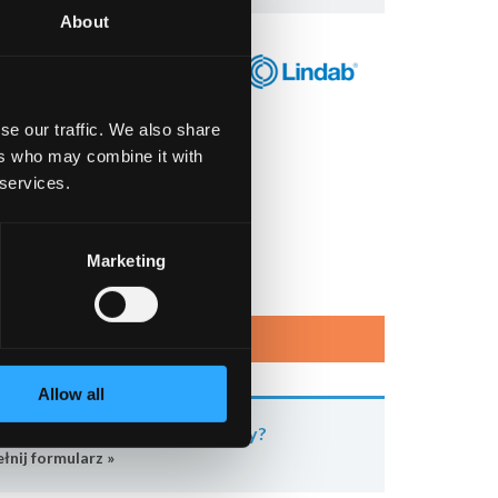
About
ub suficie.
se our traffic. We also share
ers who may combine it with
 services.
Marketing
tformie LindQST »
Allow all
teresowały Cię nasze produkty?
łnij formularz »