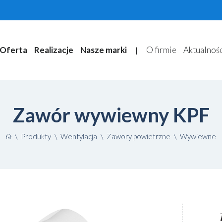
Oferta
Realizacje
Nasze marki
O firmie
Aktualnoś
|
Zawór wywiewny KPF
\
Produkty
\
Wentylacja
\
Zawory powietrzne
\
Wywiewne