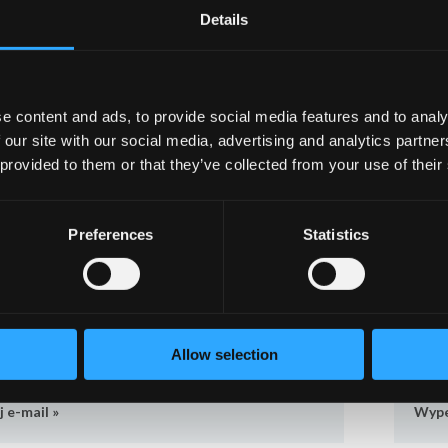
Details
 do powietrza wywiewanego, przeznaczony do montażu na ścianie l
ołączenia z kanałem służą płaskie uchwyty sprężynowe.
e content and ads, to provide social media features and to analy
riały i wykończenie:
 our site with our social media, advertising and analytics partn
 provided to them or that they’ve collected from your use of their
terial: tworzywo sztuczne;
lor: biały RAL 9003.
Preferences
Statistics
Ten produkt możesz skonfigurować
na pla
Allow selection
sz zamówić produkt?
Zain
j e-mail »
Wype