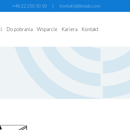
+48 22 250 50 50
|
kontakt@lindab.com
ci
Do pobrania
Wsparcie
Kariera
Kontakt