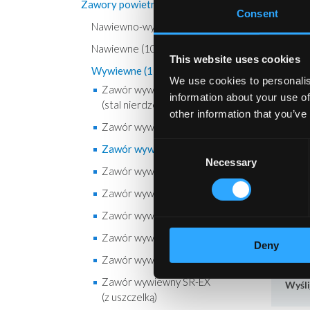
Zawory powietrzne (42)
Consent
Nawiewno-wywiewne (5)
Zawór
Nawiewne (10)
Do p
This website uses cookies
Wywiewne (11)
We use cookies to personalis
Zawór wywiewny EV-S
Mate
information about your use of
(stal nierdzewna)
other information that you’ve
ma
Zawór wywiewny KDPF
ko
Consent
Zawór wywiewny KPF
Necessary
Selection
Zawór wywiewny KSU
Zawór wywiewny KU
Zawór wywiewny KVB
Zawór wywiewny KVG
Deny
Zawór wywiewny SR-E
Chce
Zawór wywiewny SR-EX
Wyśli
(z uszczelką)