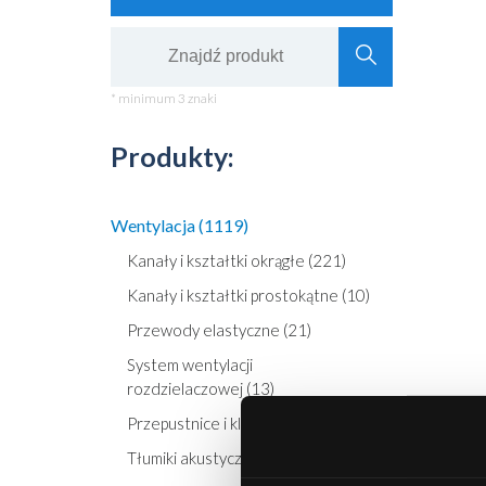
* minimum 3 znaki
Produkty:
Wentylacja (1119)
Kanały i kształtki okrągłe (221)
Kanały i kształtki prostokątne (10)
Przewody elastyczne (21)
System wentylacji
rozdzielaczowej (13)
Przepustnice i klapy rewizyjne (70)
« poprz
Tłumiki akustyczne (58)
Opis