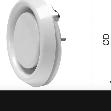
edni produkt
Wymiary
Dane techniczne
Pliki do pobrania